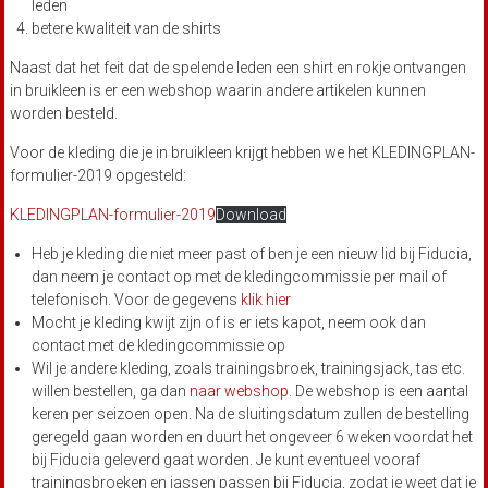
leden
betere kwaliteit van de shirts
Naast dat het feit dat de spelende leden een shirt en rokje ontvangen
in bruikleen is er een webshop waarin andere artikelen kunnen
worden besteld.
Voor de kleding die je in bruikleen krijgt hebben we het KLEDINGPLAN-
formulier-2019 opgesteld:
KLEDINGPLAN-formulier-2019
Download
Heb je kleding die niet meer past of ben je een nieuw lid bij Fiducia,
dan neem je contact op met de kledingcommissie per mail of
telefonisch. Voor de gegevens
klik hier
Mocht je kleding kwijt zijn of is er iets kapot, neem ook dan
contact met de kledingcommissie op
Wil je andere kleding, zoals trainingsbroek, trainingsjack, tas etc.
willen bestellen, ga dan
naar webshop
. De webshop is een aantal
keren per seizoen open. Na de sluitingsdatum zullen de bestelling
geregeld gaan worden en duurt het ongeveer 6 weken voordat het
bij Fiducia geleverd gaat worden. Je kunt eventueel vooraf
trainingsbroeken en jassen passen bij Fiducia, zodat je weet dat je