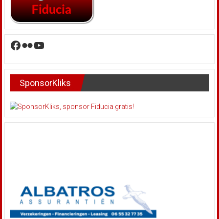
Facebook
Flickr
YouTube
SponsorKliks