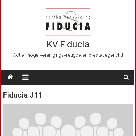
Ga
naar
de
inhoud
KV Fiducia
Actief, hoge verenigingsvreugde en prestatiegericht!
Fiducia J11