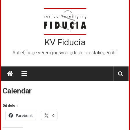
Ga
naar
de
inhoud
KV Fiducia
Actief, hoge verenigingsvreugde en prestatiegericht!
Calendar
Dit delen:
Facebook
X