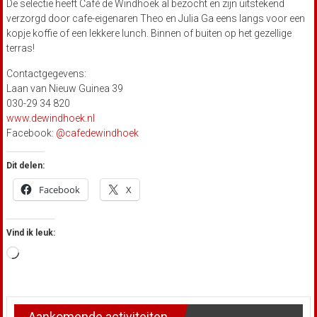
De selectie heeft Café de Windhoek al bezocht en zijn uitstekend
verzorgd door cafe-eigenaren Theo en Julia Ga eens langs voor een
kopje koffie of een lekkere lunch. Binnen of buiten op het gezellige
terras!
Contactgegevens:
Laan van Nieuw Guinea 39
030-29 34 820
www.dewindhoek.nl
Facebook:
@cafedewindhoek
Dit delen:
Facebook
X
Vind ik leuk:
Aan
het
laden...
Aankomende activiteiten