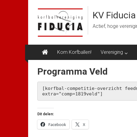
Ga
naar
KV Fiducia
de
inhoud
Actief, hoge verenig
Kom Korfballen!
Vereniging
Programma Veld
[korfbal-competitie-overzicht feedn
extra="comp=1819veld"]
Dit delen:
Facebook
X