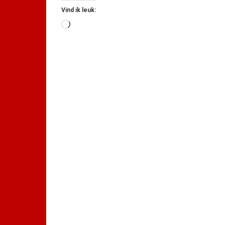
Vind ik leuk:
Aan
het
laden...