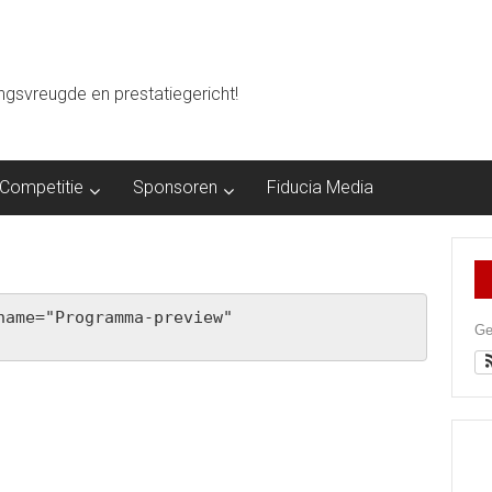
ingsvreugde en prestatiegericht!
Competitie
Sponsoren
Fiducia Media
ame="Programma-preview" 
Ge