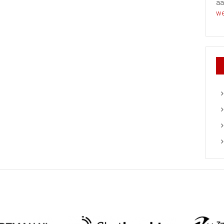
aa
we